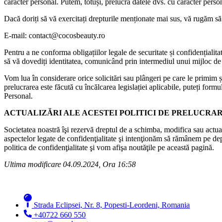
caracter personal. Putem, totuși, prelucra datele dvs. cu caracter perso
Dacă doriți să vă exercitați drepturile menționate mai sus, vă rugăm să 
E-mail: contact@cocosbeauty.ro
Pentru a ne conforma obligațiilor legale de securitate și confidențialita
să vă dovediți identitatea, comunicând prin intermediul unui mijloc d
Vom lua în considerare orice solicitări sau plângeri pe care le primim
prelucrarea este făcută cu încălcarea legislației aplicabile, puteți fo
Personal.
ACTUALIZĂRI ALE ACESTEI POLITICI DE PRELUCRA
Societatea noastră îşi rezervă dreptul de a schimba, modifica sau actu
aspectelor legate de confidenţialitate şi intenţionăm să rămânem pe depl
politica de confidenţialitate şi vom afişa noutăţile pe această pagină.
Ultima modificare 04.09.2024, Ora 16:58
Strada Eclipsei, Nr. 8, Popesti-Leordeni, Romania
+40722 660 550