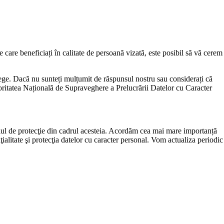
e care beneficiați în calitate de persoană vizată, este posibil să vă cerem
ege. Dacă nu sunteți mulțumit de răspunsul nostru sau considerați că
toritatea Națională de Supraveghere a Prelucrării Datelor cu Caracter
elul de protecţie din cadrul acesteia. Acordăm cea mai mare importanță
ialitate şi protecţia datelor cu caracter personal. Vom actualiza periodic