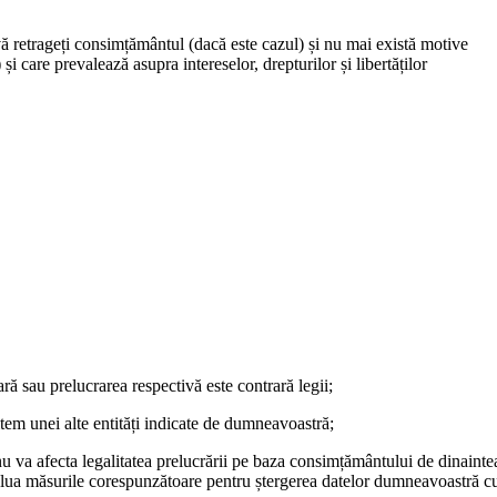
ă retrageți consimțământul (dacă este cazul) și nu mai există motive
și care prevalează asupra intereselor, drepturilor și libertăților
ră sau prelucrarea respectivă este contrară legii;
item unei alte entități indicate de dumneavoastră;
va afecta legalitatea prelucrării pe baza consimțământului de dinainte
m lua măsurile corespunzătoare pentru ștergerea datelor dumneavoastră c