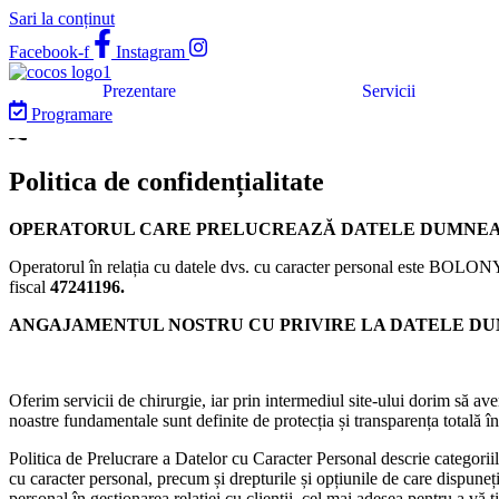
Sari la conținut
Facebook-f
Instagram
Prezentare
Servicii
Programare
Politica de confidențialitate
OPERATORUL CARE PRELUCREAZĂ DATELE DUMNE
Operatorul în relația cu datele dvs. cu caracter personal este BOLO
fiscal
47241196.
ANGAJAMENTUL NOSTRU CU PRIVIRE LA DATELE D
Oferim servicii de chirurgie, iar prin intermediul site-ului dorim să ave
noastre fundamentale sunt definite de protecția și transparența totală î
Politica de Prelucrare a Datelor cu Caracter Personal descrie categoriil
cu caracter personal, precum și drepturile și opțiunile de care dispuneț
personal în gestionarea relației cu clienții, cel mai adesea pentru a v