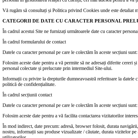
Vă rugăm să consultați și Politica privind Cookies unde este detaliat mo
CATEGORII DE DATE CU CARACTER PERSONAL PRE
În cadrul acestui Site ne furnizați următoarele date cu caracter persona
În cadrul formularului de contact
Datele cu caracter personal pe care le colectăm în aceste secțiuni su
Folosim aceste date pentru a vă permite să ne adresați diferite cereri și
personal colectate și prelucrate prin intermediul Site-ului.
Informații cu privire la drepturile dumneavoastră referitoare la datele c
politică de confidențialitate.
În cadrul secțiunii contact
Datele cu caracter personal pe care le colectăm în aceste secțiuni sun
Folosim aceste date pentru a vă facilita contactarea vizitatorilor interes
În mod indirect, date precum: adresă, browser folosit, durata navigării, 
nostru, informații sau produse vizualizate / căutate, durata vizitelor p
utilizatorilor.