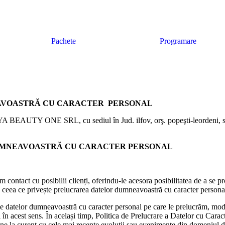
Pachete
Programare
AVOASTRĂ CU CARACTER PERSONAL
NYA BEAUTY ONE SRL, cu sediul în Jud. ilfov, orş. popeşti-leordeni, s
UMNEAVOASTRĂ CU CARACTER PERSONAL
m contact cu posibilii clienți, oferindu-le acesora posibilitatea de a se p
n ceea ce privește prelucrarea datelor dumneavoastră cu caracter personal î
e datelor dumneavoastră cu caracter personal pe care le prelucrăm, modali
i în acest sens. În același timp, Politica de Prelucrare a Datelor cu Cara
ă ține la curent cu cele mai recente evoluții sau evenimente din domeniul