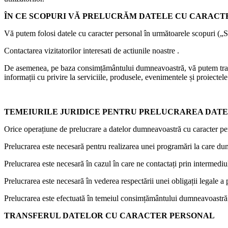
ÎN CE SCOPURI VĂ PRELUCRĂM DATELE CU CARACT
Vă putem folosi datele cu caracter personal în următoarele scopuri („
Contactarea vizitatorilor interesati de actiunile noastre .
De asemenea, pe baza consimțământului dumneavoastră, vă putem transmit
informații cu privire la serviciile, produsele, evenimentele și proiecte
TEMEIURILE JURIDICE PENTRU PRELUCRAREA DAT
Orice operațiune de prelucrare a datelor dumneavoastră cu caracter pers
Prelucrarea este necesară pentru realizarea unei programări la care du
Prelucrarea este necesară în cazul în care ne contactați prin intermediu
Prelucrarea este necesară în vederea respectării unei obligații legale a 
Prelucrarea este efectuată în temeiul consimțământului dumneavoastră
TRANSFERUL DATELOR CU CARACTER PERSONAL