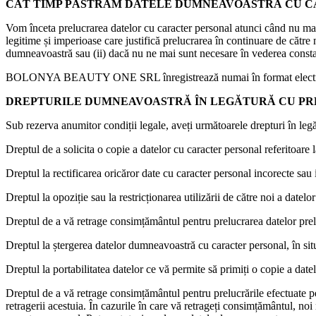
CÂT TIMP PĂSTRĂM DATELE DUMNEAVOASTRĂ CU 
Vom înceta prelucrarea datelor cu caracter personal atunci când nu mai
legitime și imperioase care justifică prelucrarea în continuare de către n
dumneavoastră sau (ii) dacă nu ne mai sunt necesare în vederea constatăr
BOLONYA BEAUTY ONE SRL înregistrează numai în format electron
DREPTURILE DUMNEAVOASTRĂ ÎN LEGĂTURĂ CU P
Sub rezerva anumitor condiții legale, aveți următoarele drepturi în le
Dreptul de a solicita o copie a datelor cu caracter personal referitoar
Dreptul la rectificarea oricăror date cu caracter personal incorecte sau
Dreptul la opoziție sau la restricționarea utilizării de către noi a date
Dreptul de a vă retrage consimțământul pentru prelucrarea datelor pre
Dreptul la ștergerea datelor dumneavoastră cu caracter personal, în situ
Dreptul la portabilitatea datelor ce vă permite să primiți o copie a dat
Dreptul de a vă retrage consimțământul pentru prelucrările efectuate
retragerii acestuia. În cazurile în care vă retrageți consimțământul,