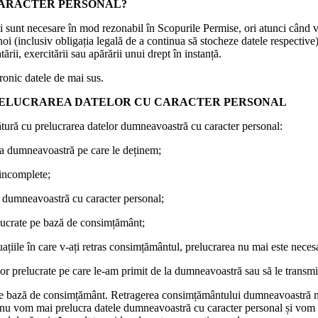
CARACTER PERSONAL?
 sunt necesare în mod rezonabil în Scopurile Permise, ori atunci când v
oi (inclusiv obligația legală de a continua să stocheze datele respective) 
ii, exercitării sau apărării unui drept în instanță.
ic datele de mai sus.
RELUCRAREA DATELOR CU CARACTER PERSONAL
gătură cu prelucrarea datelor dumneavoastră cu caracter personal:
e la dumneavoastră pe care le deținem;
 incomplete;
lor dumneavoastră cu caracter personal;
lucrate pe bază de consimțământ;
ațiile în care v-ați retras consimțământul, prelucrarea nu mai este necesa
elor prelucrate pe care le-am primit de la dumneavoastră sau să le transm
 pe bază de consimțământ. Retragerea consimțământului dumneavoastră nu 
 noi nu vom mai prelucra datele dumneavoastră cu caracter personal și vo