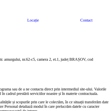
Locație
Contact
tr. amurgului, nr.62-c5, camera 2, et.1, județ BRAȘOV, cod
rograma sau de a ne contacta direct prin intermediul site-ului. Valorile
n cadrul prestării serviciilor noastre și în materie contractuala.
tățile și scopurile prin care le colectăm, în ce situații transferăm date
cter Personal detaliază modul în care prelucrăm datele cu caracter
 dumneavoastră de interes.