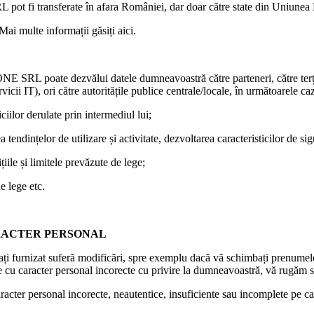
fi transferate în afara României, dar doar către state din Uniunea
Mai multe informații găsiți aici.
E SRL poate dezvălui datele dumneavoastră către parteneri, către 
rvicii IT), ori către autoritățile publice centrale/locale, în următoarele 
ciilor derulate prin intermediul lui;
tendințelor de utilizare și activitate, dezvoltarea caracteristicilor de sigu
ile și limitele prevăzute de lege;
e lege etc.
RACTER PERSONAL
e-ați furnizat suferă modificări, spre exemplu dacă vă schimbați prenumel
te cu caracter personal incorecte cu privire la dumneavoastră, vă rugăm 
cter personal incorecte, neautentice, insuficiente sau incomplete pe care