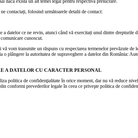
nal dacă există un alt temei legal pentru respectiva prelucrare.
ne contactați, folosind următoarele detalii de contact:
te a datelor ce ne revin, atunci când vă exercitați unul dintre drepturile d
e comunicare cunoscut.
 și vă vom transmite un răspuns cu respectarea termenelor prevăzute de l
rmula o plângere la autoritatea de supraveghere a datelor din România: Au
RE A DATELOR CU CARACTER PERSONAL
aliza politica de confidenţialitate în orice moment, dar nu vă reduce niv
in conformi prevederilor legale în ceea ce priveşte politica de confidenţ