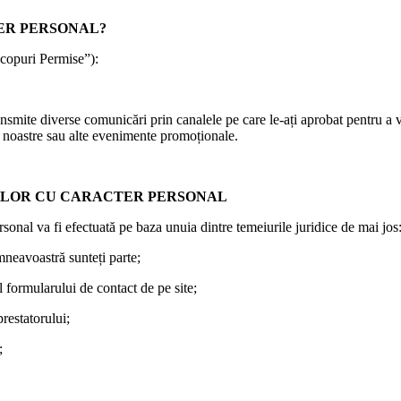
ER PERSONAL?
Scopuri Permise”):
e diverse comunicări prin canalele pe care le-ați aprobat pentru a vă ți
le noastre sau alte evenimente promoționale.
ELOR CU CARACTER PERSONAL
onal va fi efectuată pe baza unuia dintre temeiurile juridice de mai jos
mneavoastră sunteți parte;
l formularului de contact de pe site;
prestatorului;
;