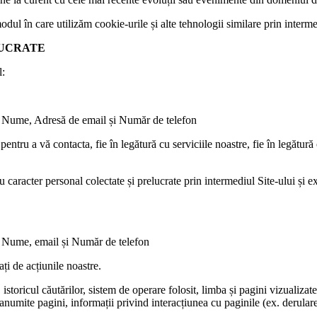
dul în care utilizăm cookie-urile și alte tehnologii similare prin interme
LUCRATE
l:
nt: Nume, Adresă de email și Număr de telefon
 pentru a vă contacta, fie în legătură cu serviciile noastre, fie în legătur
u caracter personal colectate și prelucrate prin intermediul Site-ului și 
t: Nume, email și Număr de telefon
ați de acțiunile noastre.
istoricul căutărilor, sistem de operare folosit, limba și pagini vizualizat
e anumite pagini, informații privind interacțiunea cu paginile (ex. derula