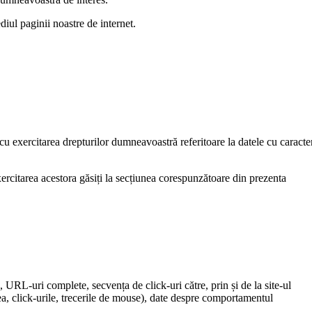
diul paginii noastre de internet.
ă cu exercitarea drepturilor dumneavoastră referitoare la datele cu caracte
exercitarea acestora găsiți la secțiunea corespunzătoare din prezenta
e, URL-uri complete, secvența de click-uri către, prin și de la site-ul
rea, click-urile, trecerile de mouse), date despre comportamentul