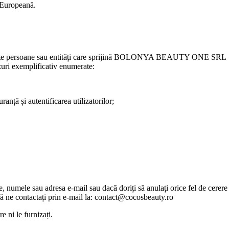
 Europeană.
terțe persoane sau entități care sprijină BOLONYA BEAUTY ONE SRL
cazuri exemplificativ enumerate:
ranță și autentificarea utilizatorilor;
e, numele sau adresa e-mail sau dacă doriți să anulați orice fel de cerere
să ne contactați prin e-mail la: contact@cocosbeauty.ro
 ni le furnizați.