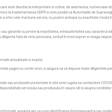
, care este deschis la interpretare si cotine, de asemenea, numeroase d
privire la implementarea GDPR si este posibil ca Autoritatile de Suprave
 de a oferi cele mai bune servicii, nu putem anticipa cu exactitate modu
 garantie cu privire la exactitatea, exhaustivitatea sau caracterul adec
sau diligenta fata de nicio persoana, exclud în mod expres si neaga raspu
rmatii actualizate si exacte.
 pagini nu contin erori, si asigura ca va depune toate diligentele pen
viciile sau produsele prezentate în site este rugata sa contacteze COCO
sponibilitatii serviciului sau produsului în cauza cât si asupra conditiilor
e informatii, aceasta are ca scop identificarea dumneavoastra sau posibi