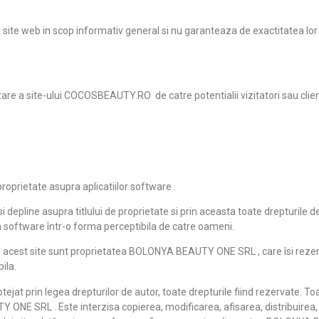
st site web in scop informativ general si nu garanteaza de exactitatea lor
izare a site-ului COCOSBEAUTY.RO de catre potentialii vizitatori sau clie
oprietate asupra aplicatiilor software .
ine asupra titlului de proprietate si prin aceasta toate drepturile de 
tia software într-o forma perceptibila de catre oameni.
 în acest site sunt proprietatea BOLONYA BEAUTY ONE SRL , care îsi rezer
ila.
at prin legea drepturilor de autor, toate drepturile fiind rezervate. Toat
NE SRL . Este interzisa copierea, modificarea, afisarea, distribuirea, 