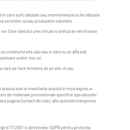
în care sunt utilizate sau intentioneaza sa fie utilizate
 serviciilor si/sau produselor solicitate.
e vor face obiectul unei stocari si prelucrari electronice.
u continutul site-ului sau si care nu se afla sub
nzatoare acelor site-uri.
care se face trimitere de pe site-ul sau.
acestui site îsi manifesta acordul în mod expres si
ii de materiale promotionale specifice operatiunilor
 pagina Contact din site); alte activitati întreprinse
egii 677/2001 si directivelor GDPR pentru protectia