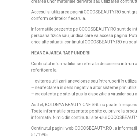
crearea unor materiale derivate sau utilizarea continu
Accesul si utilizarea paginii COCOSBEAUTY.RO sunt gratuit
conform cerintelor fiecaruia.
Informatiile prezente pe COCOSBEAUTY.RO sunt de interes 
persoana fizica sau juridica care va accesa pagina. Put
orice alte situatii, continutul COCOSBEAUTY.RO nu poa
NEANGAJAREA RASPUNDERII
Continutul informatiilor se refera la descrierea într-un
referitoare la:
– evitarea utilizarii anevoioase sau întreruperii în utilizar
– neafectarea în sens negativ a altor sisteme prin utiliz
– inexistenta pe site-ul pus la dispozitie a virusilor sa
Astfel, BOLONYA BEAUTY ONE SRL nu poate fi responsabila
Toate informatiile prezentate pe site cu privire la pro
informativ. Nimic din continutul site-ului COCOSBEAUTY
Continutul paginii web COCOSBEAUTY.RO , a informatiilo
51/1995.