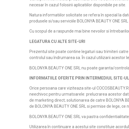
necesar în cazul folosirii aplicatiilor disponibile pe site.
Natura informatiilor solicitate se refera în special la 
produsele si/sau serviciile BOLONYA BEAUTY ONE SRL , dar
Cu scopul de a raspunde mai bine nevoilor si întrebarilor u
LEGATURA CU ALTE SITE-URI
Prezentul site poate contine legaturi sau trimiteri catr
controlul sau îndrumarea sa. În cazul utilizarii acestor l
BOLONYA BEAUTY ONE SRL nu poate garanta/controla actual
INFORMATIILE OFERITE PRIN INTERMEDIUL SITE-UL
Orice persoana care viziteaza site-ul COCOSBEAUTY.RO s
neechivoc pentru urmatoarele: prelucrarea acestor dat
de marketing direct; solutionarea de catre BOLONYA BEAUT
de BOLONYA BEAUTY ONE SRL si permise de lege, ce nu f
BOLONYA BEAUTY ONE SRL va pastra confidentialitatea
Utilizarea în continuare a acestui site constituie acor