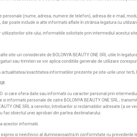
date personale (nume, adresa, numere de telefon), adresa de e-mail, modul 
 poate include si alte informatii aflate în strânsa legatura cu utilizarea
tilizatorilor site-ului, informatiile solicitate prin intermediul acestui sit
e alte site-uri considerate de BOLONYA BEAUTY ONE SRL utile în legatura c
egaturi sau trimiteri se vor aplica conditiile generale de utilizare corespu
itatea/exactitatea informatiilor prezente pe site-urile unor terti, la 
UI
i care ofera date sau informatii cu caracter personal prin intermediul 
e si informatii personale de catre BOLONYA BEAUTY ONE SRL ; transmiter
Y ONE SRL a cererilor, întrebarilor si reclamatiilor adresate (a se vedea
ac obiectul unei aprobari din partea destinatarului.
 acestor informatii.
dul expres si neechivoc al dumneavoastra în conformitate cu prevederile l