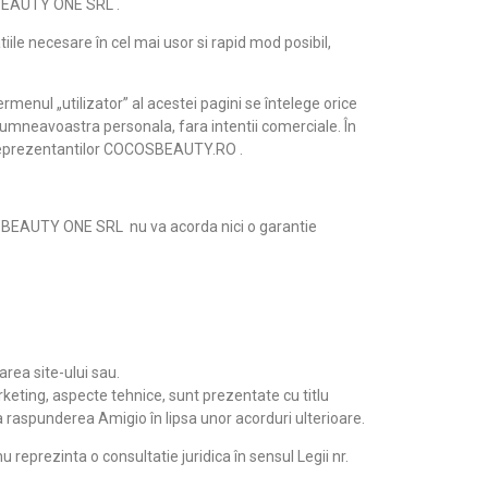
A BEAUTY ONE SRL .
iile necesare în cel mai usor si rapid mod posibil,
menul „utilizator” al acestei pagini se întelege orice
dumneavoastra personala, fara intentii comerciale. În
l reprezentantilor COCOSBEAUTY.RO .
ONYA BEAUTY ONE SRL nu va acorda nici o garantie
rea site-ului sau.
keting, aspecte tehnice, sunt prezentate cu titlu
 raspunderea Amigio în lipsa unor acorduri ulterioare.
rezinta o consultatie juridica în sensul Legii nr.