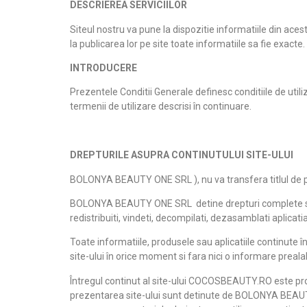
DESCRIEREA SERVICIILOR
Siteul nostru va pune la dispozitie informatiile din ace
la publicarea lor pe site toate informatiile sa fie exacte.
INTRODUCERE
Prezentele Conditii Generale definesc conditiile de util
termenii de utilizare descrisi în continuare.
DREPTURILE ASUPRA CONTINUTULUI SITE-ULUI
BOLONYA BEAUTY ONE SRL ), nu va transfera titlul de pr
BOLONYA BEAUTY ONE SRL detine drepturi complete si depl
redistribuiti, vindeti, decompilati, dezasamblati aplica
Toate informatiile, produsele sau aplicatiile continute
site-ului în orice moment si fara nici o informare prealab
Întregul continut al site-ului COCOSBEAUTY.RO este protej
prezentarea site-ului sunt detinute de BOLONYA BEAUTY O