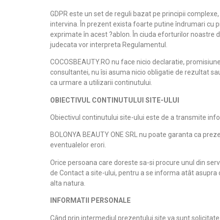
GDPR este un set de reguli bazat pe principii complexe
intervina. În prezent exista foarte putine îndrumari cu 
exprimate în acest ?ablon. În ciuda eforturilor noastre
judecata vor interpreta Regulamentul.
COCOSBEAUTY.RO nu face nicio declaratie, promisiune sau
consultantei, nu îsi asuma nicio obligatie de rezultat 
ca urmare a utilizarii continutului.
OBIECTIVUL CONTINUTULUI SITE-ULUI
Obiectivul continutului site-ului este de a transmite info
BOLONYA BEAUTY ONE SRL nu poate garanta ca prezentele
eventualelor erori.
Orice persoana care doreste sa-si procure unul din ser
de Contact a site-ului, pentru a se informa atât asupra di
alta natura.
INFORMATII PERSONALE
Când prin intermediul prezentului site va sunt solicitat