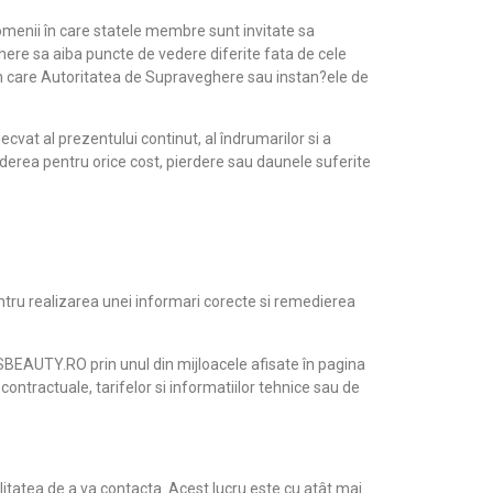
omenii în care statele membre sunt invitate sa
ghere sa aiba puncte de vedere diferite fata de cele
l în care Autoritatea de Supraveghere sau instan?ele de
vat al prezentului continut, al îndrumarilor si a
nderea pentru orice cost, pierdere sau daunele suferite
tru realizarea unei informari corecte si remedierea
SBEAUTY.RO prin unul din mijloacele afisate în pagina
 contractuale, tarifelor si informatiilor tehnice sau de
litatea de a va contacta. Acest lucru este cu atât mai