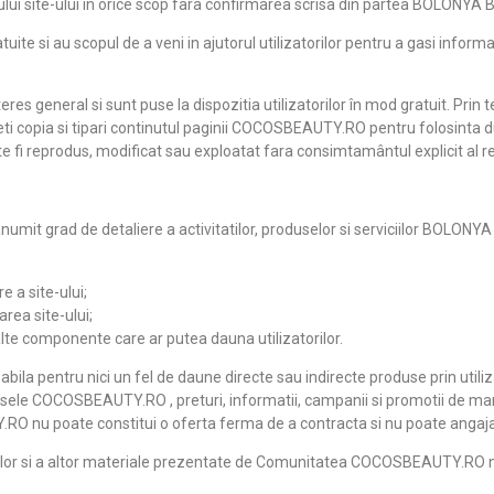
tului site-ului în orice scop fara confirmarea scrisa din partea BOLONY
e si au scopul de a veni in ajutorul utilizatorilor pentru a gasi informat
general si sunt puse la dispozitia utilizatorilor în mod gratuit. Prin ter
eti copia si tipari continutul paginii COCOSBEAUTY.RO pentru folosinta 
te fi reprodus, modificat sau exploatat fara consimtamântul explicit a
 anumit grad de detaliere a activitatilor, produselor si serviciilor BOL
e a site-ului;
area site-ului;
u alte componente care ar putea dauna utilizatorilor.
 pentru nici un fel de daune directe sau indirecte produse prin utiliza
dusele COCOSBEAUTY.RO , preturi, informatii, campanii si promotii de mar
.RO nu poate constitui o oferta ferma de a contracta si nu poate angaja
r si a altor materiale prezentate de Comunitatea COCOSBEAUTY.RO nu rep