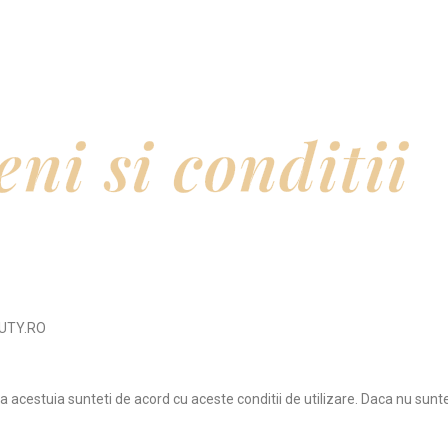
Pachete
Programare
Locație
Contact
ni si conditii
EAUTY.RO
a acestuia sunteti de acord cu aceste conditii de utilizare. Daca nu suntet